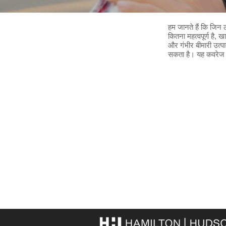
हम जानते हैं कि जिन 
कितना महत्वपूर्ण है, 
और गंभीर बीमारी उत्प
सकता है। यह कवरेज चेक
फॉर्म और लिंक
छात्र
बीमा भागीदार
विश्वविद्यालयों
HamiltonHudson.com
सामान्य प्रश्न
VZPforForeigners.cz
फॉर्म और लिंक
उपयोग की शर्तें
गोपनीयता नीति