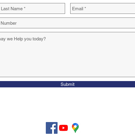
Submit
Pojišťo
zdravot
Pojišťo
Email:
Phone:
zy