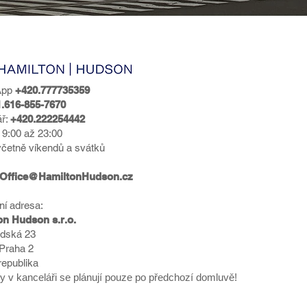
App
+420.777735359
.616-855-7670
ář:
+420.222254442
 9:00 až 23:00
četně víkendů a svátků
Office@HamiltonHudson.cz
ní adresa:
on Hudson s.r.o.
adská 23
 Praha 2
epublika
 v kanceláři se plánují pouze po předchozí domluvě!