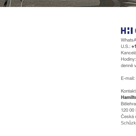
Whats
U.S.:
+1
Kancel
Hodiny:
denně v
E-mail:
Kontakt
Hamilt
Bělehr
120 00
Česká r
Schůzky