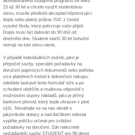
akreditovaného studijního programu ve věku
15 až 30 let a chcete využít studentskou
slevu, musíte předložit akceptační/potvrzující
dopis nebo platný průkaz ISIC z české
vysoké školy, který potvrzuje vaše přijetí.
Dopis musí být datován do 90 dnů od
dnešního dne. Studenti starší 30 let bohužel
nemají na tuto slevu nárok.
V případě individuálních služeb, jako je
přepočet sazby, speciální požadavky na
doručení papírových dokumentů nebo potřeba
více platebních metod k dokončení nákupu,
odešlete laskavě tento formulář níže a po
schválení obdržíte e-mailovou odpověď s
možnostmi úspory nákladů, jako je přímý
bankovní převod, který bude uhrazen v plné
výši. Neváhejte se na nás obrátit s
jakýmikoliv dotazy a nad tlačítkem odeslat
vyplňte políčko určené pro zvláštní
požadavky na doručení. Zde naleznete
nejžádanější sazby STUDENT pro 90 denní