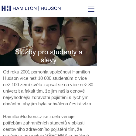
Služby pro studenty a
slevy
Od roku 2001 pomohla společnost Hamilton
Hudson více než 10 000 studentům z více
než 100 zemí světa zapsat se na více než 80
univerzit a fakult tím, že jim našla cenově
nejvýhodnější zdravotní pojištění s rychlým
dodáním, aby jim byla schválena česká víza.
HamiltonHudson.cz se zcela věnuje
potřebám zahraničních studentů v oblasti
cestovního zdravotního pojištění tím, že
oceňuje a prezentuje VŠECHNY schválené