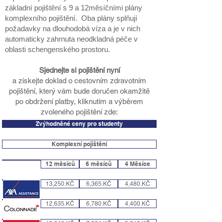
základní pojištění s 9 a 12měsíčními plány
komplexního pojištění. Oba plány splňují
požadavky na dlouhodobá víza a je v nich
automaticky zahrnuta neodkladná péče v
oblasti schengenského prostoru.
Sjednejte si pojištění nyní
a získejte doklad o cestovním zdravotním
pojištění, který vám bude doručen okamžitě
po obdržení platby, kliknutím a výběrem
zvoleného pojištění zde:
Zvýhodněné ceny pro studenty
Komplexní pojištění
12 měsíců
6 měsíců
4 Měsíce
13,250.KČ
6,365.KČ
4,480.KČ
12,635.KČ
6,780.KČ
4,400.KČ