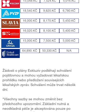
15,048.KČ
7,524.KČ
5,016.KČ
18,540.KČ
9,820.KČ
6,780.KČ
16,000.KČ
8,170.KČ
5,450.KČ
16,020.KČ
8,100.KČ
5,400.KČ
15,000.KČ
7,500.KČ
5,000.KČ
64,890. KČ
50,330.KČ
N/A
Žádosti o plány Exkluziv podléhají schválení
pojišťovnou a mohou vyžadovat lékařskou
prohlídku nebo předložení souvisejících
lékařských zpráv. Schválení může trvat několik
dní.
*Všechny sazby se mohou změnit bez
předchozího upozornění. Základní nutná a
neodkladná péče je akceptována pouze po