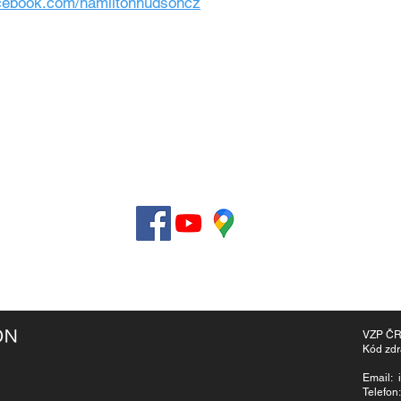
acebook.com/hamiltonhudsoncz
Pojišťo
zdravot
Pojišťo
Email:
Phone:
zy
U.S. Te
obních údajů
VZP ČR 
Kód zdr
Email: 
Telefon