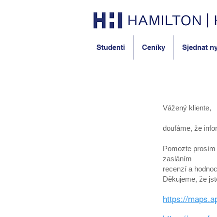
Studenti
Ceníky
Sjednat n
Vážený kliente,
doufáme, že info
Pomozte prosím ná
zasláním
recenzí a hodno
Děkujeme, že jst
https://maps.