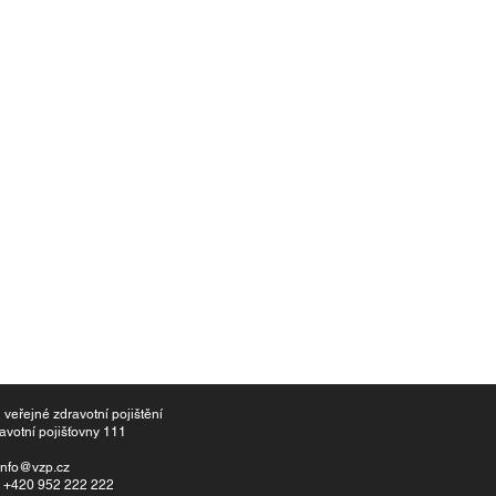
vna VZP, a.s. soukromé zdravotní pojištění Kód
ní pojišťovny 333
vací zprostředkovatelé s licencí ČNB
info@vzpforforeigners.cz
 +420 222 254 442
lefon +1. 616-855-7670
veřejné zdravotní pojištění
avotní pojišťovny 111
info@vzp.cz
: +420 952 222 222