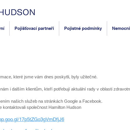
yní
Pojišťovací partneři
Pojistné podmínky
Nemocnic
rmace, které jsme vám dnes poskytli, byly užitečné.
m i dalším klientům, kteří potřebují aktuální rady v oblasti zdravotní
cením našich služeb na stránkách Google a Facebook.
e kontaktovali společnost Hamilton Hudson
app.goo.gl/17p5tZGo3gVmD
fj
J6