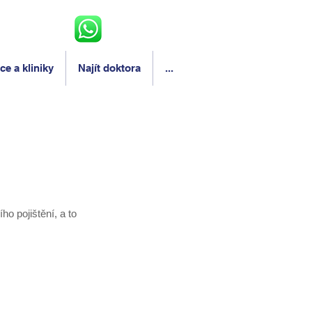
e a kliniky
Najít doktora
...
ho pojištění, a to