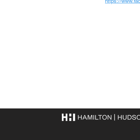
https://www.f
O nás
Sjednat nyní
Kontakty
Univerzity
HamiltonHudson.com
FAQ
VZPforForeigners.cz
Dokumenty a odka
Podmínky použití
Zásady ochrany os